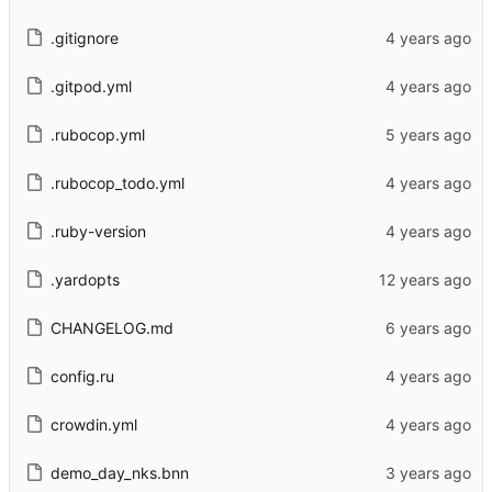
.gitignore
.gitpod.yml
.rubocop.yml
.rubocop_todo.yml
.ruby-version
.yardopts
CHANGELOG.md
config.ru
crowdin.yml
demo_day_nks.bnn