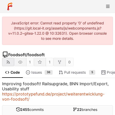
JavaScript error: Cannot read property '0' of undefined
(https://git.local-it.org/assets/js/webcomponents.js?
v=11.0.2~gitea-1.22.0 @ 10:32631). Open browser console
to see more details.
Foodsoft
/
foodsoft
1
1
0
Code
Issues
Pull requests
Proj
36
5
Improving foodsoft! Railsupgrade, BNN Import/Export,
Usability stuff
https://prototypefund.de/project/weiterentwicklung-
von-foodsoft/
2455
commits
22
branches