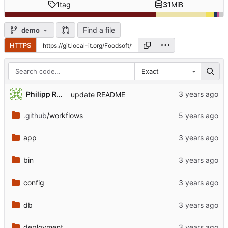
1
tag
31
MiB
Find a file
demo
HTTPS
Exact
Philipp Rothmann
update README
.github
/workflows
app
bin
config
db
deployment