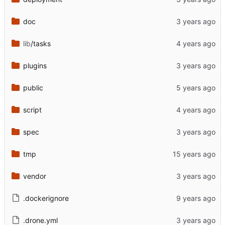
doc
lib
/tasks
plugins
public
script
spec
tmp
vendor
.dockerignore
.drone.yml